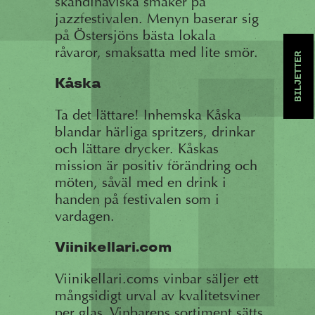
skandinaviska smaker på
jazzfestivalen. Menyn baserar sig
på Östersjöns bästa lokala
råvaror, smaksatta med lite smör.
BILJETTER
Kåska
Ta det lättare! Inhemska Kåska
blandar härliga spritzers, drinkar
och lättare drycker. Kåskas
mission är positiv förändring och
möten, såväl med en drink i
handen på festivalen som i
vardagen.
Viinikellari.com
Viinikellari.coms vinbar säljer ett
mångsidigt urval av kvalitetsviner
per glas. Vinbarens sortiment sätts