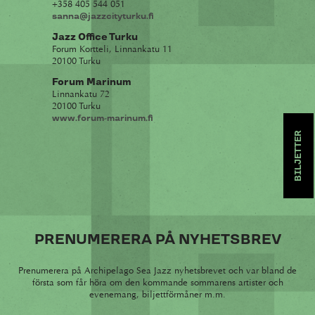
+358 405 544 051
sanna@jazzcityturku.fi
Jazz Office Turku
Forum Kortteli, Linnankatu 11
20100 Turku
Forum Marinum
Linnankatu 72
20100 Turku
www.forum-marinum.fi
BILJETTER
PRENUMERERA PÅ NYHETSBREV
Prenumerera på Archipelago Sea Jazz nyhetsbrevet och var bland de
första som får höra om den kommande sommarens artister och
evenemang, biljettförmåner m.m.