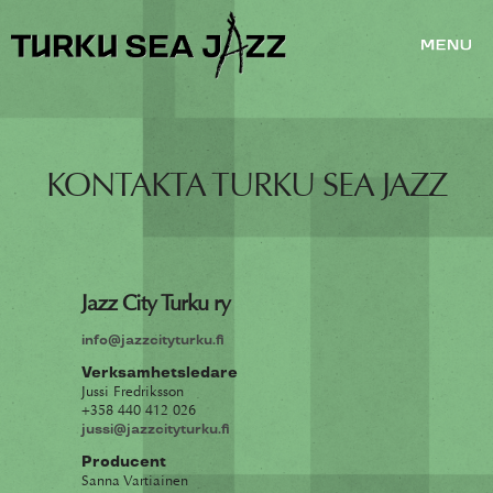
KONTAKTA TURKU SEA JAZZ
Jazz City Turku ry
info@jazzcityturku.fi
Verksamhetsledare
Jussi Fredriksson
+358 440 412 026
jussi@jazzcityturku.fi
Producent
Sanna Vartiainen