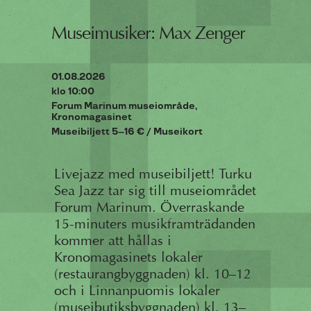
Museimusiker: Max Zenger
01.08.2026
klo 10:00
Forum Marinum museiområde,
Kronomagasinet
Museibiljett 5–16 € / Museikort
Livejazz med museibiljett! Turku
Sea Jazz tar sig till museiområdet
Forum Marinum. Överraskande
15-minuters musikframträdanden
kommer att hållas i
Kronomagasinets lokaler
(restaurangbyggnaden) kl. 10–12
och i Linnanpuomis lokaler
(museibutiksbyggnaden) kl. 13–