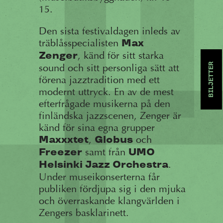
15.
Den sista festivaldagen inleds av
träblåsspecialisten
Max
, känd för sitt starka
Zenger
BILJETTER
sound och sitt personliga sätt att
förena jazztradition med ett
modernt uttryck. En av de mest
efterfrågade musikerna på den
finländska jazzscenen, Zenger är
känd för sina egna grupper
,
och
Maxxxtet
Globus
samt från
Freezer
UMO
.
Helsinki Jazz Orchestra
Under museikonserterna får
publiken fördjupa sig i den mjuka
och överraskande klangvärlden i
Zengers basklarinett.