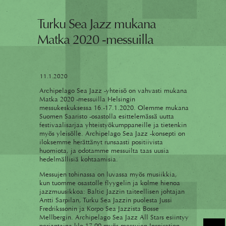
Turku Sea Jazz mukana
Matka 2020 -messuilla
11.1.2020
Archipelago Sea Jazz -yhteisö on vahvasti mukana
Matka 2020 -messuilla Helsingin
messukeskuksessa 16.-17.1.2020. Olemme mukana
Suomen Saaristo -osastolla esittelemässä uutta
festivaalisarjaa yhteistyökumppaneille ja tietenkin
myös yleisölle. Archipelago Sea Jazz -konsepti on
iloksemme herättänyt runsaasti positiivista
huomiota, ja odotamme messuilta taas uusia
hedelmällisiä kohtaamisia.
Messujen tohinassa on luvassa myös musiikkia,
kun tuomme osastolle flyygelin ja kolme hienoa
jazzmuusikkoa: Baltic Jazzin taiteellisen johtajan
Antti Sarpilan, Turku Sea Jazzin puolesta Jussi
Fredrikssonin ja Korpo Sea Jazzista Bosse
Mellbergin. Archipelago Sea Jazz All Stars esiintyy
perjantaina klo 17.00 myös messujen Inspiration