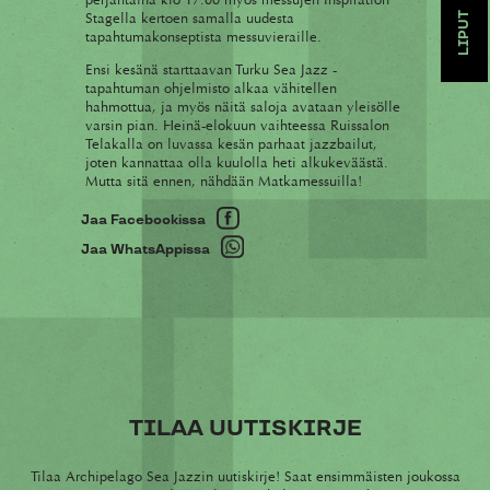
Stagella kertoen samalla uudesta
LIPUT
tapahtumakonseptista messuvieraille.
Ensi kesänä starttaavan Turku Sea Jazz -
tapahtuman ohjelmisto alkaa vähitellen
hahmottua, ja myös näitä saloja avataan yleisölle
varsin pian. Heinä-elokuun vaihteessa Ruissalon
Telakalla on luvassa kesän parhaat jazzbailut,
joten kannattaa olla kuulolla heti alkukeväästä.
Mutta sitä ennen, nähdään Matkamessuilla!
Jaa Facebookissa
Jaa WhatsAppissa
TILAA UUTISKIRJE
Tilaa Archipelago Sea Jazzin uutiskirje! Saat ensimmäisten joukossa