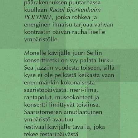
päärakennuksen puutarhassa
kuullaan
Raoul Björkenheim
POLYFREE
, jonka rohkea ja
energinen ilmaisu tarjoaa vahvan
kontrastin päivän rauhalliselle
ympäristölle.
Monelle kävijälle juuri Seilin
konserttiretki on syy palata Turku
Sea Jazziin vuodesta toiseen, sillä
kyse ei ole pelkästä keikasta vaan
enemmänkin kokonaisesta
saaristopäivästä: meri-ilma,
rantapolut, museokohteet ja
konsertti limittyvät toisiinsa.
Saaristomeren ainutlaatuinen
ympäristö avautuu
festivaalikävijälle tavalla, joka
tekee festaripäivästä