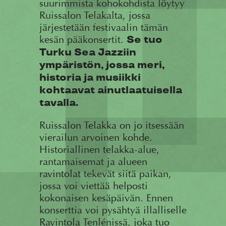
suurimmista kohokohdista löytyy
Ruissalon Telakalta, jossa
järjestetään festivaalin tämän
kesän pääkonsertit.
Se tuo
Turku Sea Jazziin
ympäristön, jossa meri,
historia ja musiikki
kohtaavat ainutlaatuisella
tavalla.
Ruissalon Telakka on jo itsessään
vierailun arvoinen kohde.
Historiallinen telakka-alue,
rantamaisemat ja alueen
ravintolat tekevät siitä paikan,
jossa voi viettää helposti
kokonaisen kesäpäivän. Ennen
konserttia voi pysähtyä illalliselle
Ravintola Tenlénissä, joka tuo