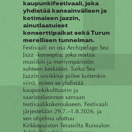
kaupunkifestivaali, joka
yhdistää kansainvälisen ja
kotimaisen jazzin,
ainutlaatuiset
konserttipaikat sekä Turun
merellisen tunnelman.
Festivaali on osa Archipelago Sea
Jazz -konseptia, joka nostaa
musiikin ja meriympäristön
suhteen keskiöön. Turku Sea
Jazzin uniikkius piilee kuitenkin
siinä, miten se yhdistää
kaupunkikulttuurin ja
saaristoluonnon samaan
festivaalikokemukseen. Festivaali
järjestetään 29.7.–1.8.2026, ja
sen ohjelma ulottuu
Kirkkopuiston Terassilta Ruissalon