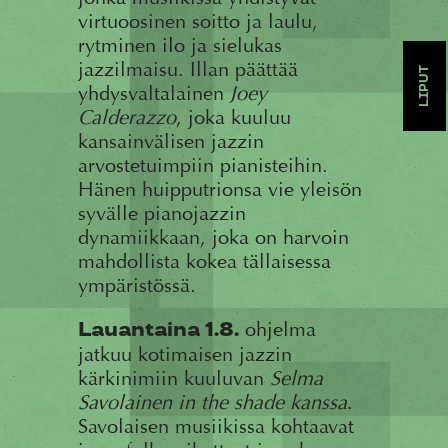
virtuoosinen soitto ja laulu,
rytminen ilo ja sielukas
jazzilmaisu. Illan päättää
LIPUT
yhdysvaltalainen
Joey
Calderazzo
, joka kuuluu
kansainvälisen jazzin
arvostetuimpiin pianisteihin.
Hänen huipputrionsa vie yleisön
syvälle pianojazzin
dynamiikkaan, joka on harvoin
mahdollista kokea tällaisessa
ympäristössä.
ohjelma
Lauantaina 1.8.
jatkuu kotimaisen jazzin
kärkinimiin kuuluvan
Selma
Savolainen in the shade kanssa
.
Savolaisen musiikissa kohtaavat