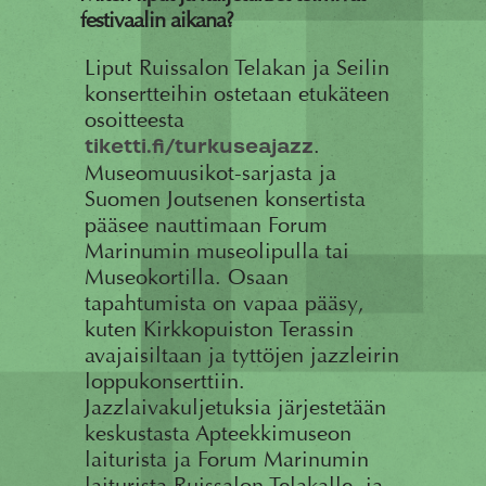
festivaalin aikana?
Liput Ruissalon Telakan ja Seilin
konsertteihin ostetaan etukäteen
osoitteesta
.
tiketti.fi/turkuseajazz
Museomuusikot-sarjasta ja
Suomen Joutsenen konsertista
pääsee nauttimaan Forum
Marinumin museolipulla tai
Museokortilla. Osaan
tapahtumista on vapaa pääsy,
kuten Kirkkopuiston Terassin
avajaisiltaan ja tyttöjen jazzleirin
loppukonserttiin.
Jazzlaivakuljetuksia järjestetään
keskustasta Apteekkimuseon
laiturista ja Forum Marinumin
laiturista Ruissalon Telakalle, ja