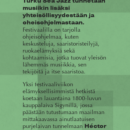
Turku Sea Jazz tunnetaan
musiikin lisäksi
yhteisöllisyydestään ja
oheisohjelmastaan.
Festivaalilla on tarjolla
ohjeisohjelmaa, kuten
keskusteluja, saaristoristeilyjä,
ruokaelämyksiä sekä
kohtaamisia, jotka tuovat yleisön
lähemmäs musiikkia, sen
tekijöitä ja itse saaristoa.
Yksi festivaaliviikon
elämyksellisimmistä hetkistä
koetaan lauantaina 1800-luvun
kauppalaiva Sigynillä, jossa
päästään tutustumaan maailman
mittakaavassa ainutlaatuisen
purjelaivan tunnelmaan
Héctor