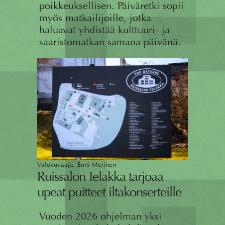
poikkeuksellisen. Päiväretki sopii
myös matkailijoille, jotka
haluavat yhdistää kulttuuri- ja
saaristomatkan samana päivänä.
Valokuvaaja: Enni Merinen
Ruissalon Telakka tarjoaa
upeat puitteet iltakonserteille
Vuoden 2026 ohjelman yksi