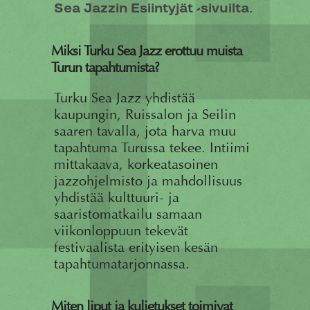
.
Sea Jazzin Esiintyjät -sivuilta
Miksi Turku Sea Jazz erottuu muista
Turun tapahtumista?
Turku Sea Jazz yhdistää
kaupungin, Ruissalon ja Seilin
saaren tavalla, jota harva muu
tapahtuma Turussa tekee. Intiimi
mittakaava, korkeatasoinen
jazzohjelmisto ja mahdollisuus
yhdistää kulttuuri- ja
saaristomatkailu samaan
viikonloppuun tekevät
festivaalista erityisen kesän
tapahtumatarjonnassa.
Miten liput ja kuljetukset toimivat