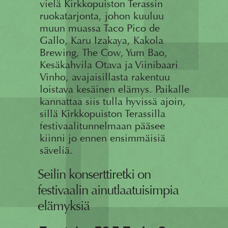
vielä Kirkkopuiston Terassin
ruokatarjonta, johon kuuluu
muun muassa Taco Pico de
Gallo, Karu Izakaya, Kakola
Brewing, The Cow, Yum Bao,
Kesäkahvila Otava ja Viinibaari
Vinho, avajaisillasta rakentuu
loistava kesäinen elämys. Paikalle
kannattaa siis tulla hyvissä ajoin,
sillä Kirkkopuiston Terassilla
festivaalitunnelmaan pääsee
kiinni jo ennen ensimmäisiä
säveliä.
Seilin konserttiretki on
festivaalin ainutlaatuisimpia
elämyksiä