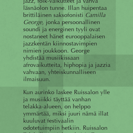
jazz, folk-vaikutteet ja vahva
läsnäolon tunne. Illan huipentaa
brittiläinen saksofonisti
Camilla
George
, jonka persoonallinen
soundi ja energinen tyyli ovat
nostaneet hänet eurooppalaisen
jazzkentän kiinnostavimpien
nimien joukkoon. George
yhdistää musiikissaan
afrovaikutteita, hiphopia ja jazzia
vahvaan, yhteiskunnalliseen
ilmaisuun.
Kun aurinko laskee Ruissalon ylle
ja musiikki täyttää vanhan
telakka-alueen, on helppo
ymmärtää, miksi juuri nämä illat
kuuluvat festivaalin
odotetuimpiin hetkiin. Ruissalon