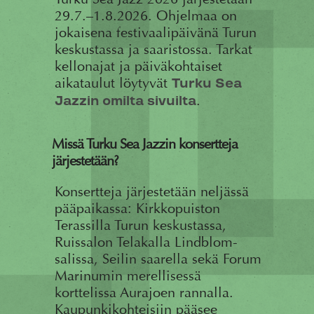
29.7.–1.8.2026. Ohjelmaa on
jokaisena festivaalipäivänä Turun
keskustassa ja saaristossa. Tarkat
kellonajat ja päiväkohtaiset
aikataulut löytyvät
Turku Sea
.
Jazzin omilta sivuilta
Missä Turku Sea Jazzin konsertteja
järjestetään?
Konsertteja järjestetään neljässä
pääpaikassa: Kirkkopuiston
Terassilla Turun keskustassa,
Ruissalon Telakalla Lindblom-
salissa, Seilin saarella sekä Forum
Marinumin merellisessä
korttelissa Aurajoen rannalla.
Kaupunkikohteisiin pääsee