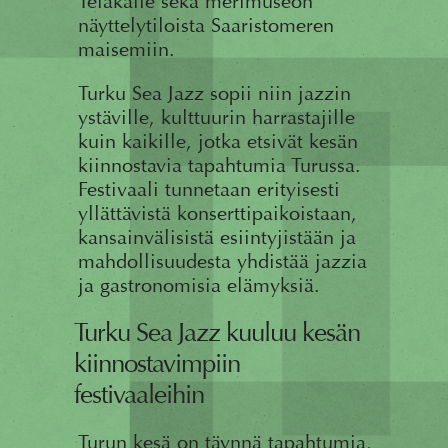
Telakalle sekä merimuseon
näyttelytiloista Saaristomeren
maisemiin.
Turku Sea Jazz sopii niin jazzin
ystäville, kulttuurin harrastajille
kuin kaikille, jotka etsivät kesän
kiinnostavia tapahtumia Turussa.
Festivaali tunnetaan erityisesti
yllättävistä konserttipaikoistaan,
kansainvälisistä esiintyjistään ja
mahdollisuudesta yhdistää jazzia
ja gastronomisia elämyksiä.
Turku Sea Jazz kuuluu kesän
kiinnostavimpiin
festivaaleihin
Turun kesä on täynnä tapahtumia,