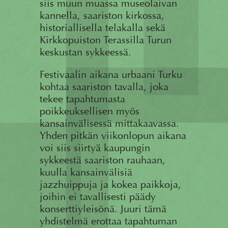
siis muun muassa museolaivan
kannella, saariston kirkossa,
historiallisella telakalla sekä
Kirkkopuiston Terassilla Turun
keskustan sykkeessä.
Festivaalin aikana urbaani Turku
kohtaa saariston tavalla, joka
tekee tapahtumasta
poikkeuksellisen myös
kansainvälisessä mittakaavassa.
Yhden pitkän viikonlopun aikana
voi siis siirtyä kaupungin
sykkeestä saariston rauhaan,
kuulla kansainvälisiä
jazzhuippuja ja kokea paikkoja,
joihin ei tavallisesti päädy
konserttiyleisönä. Juuri tämä
yhdistelmä erottaa tapahtuman