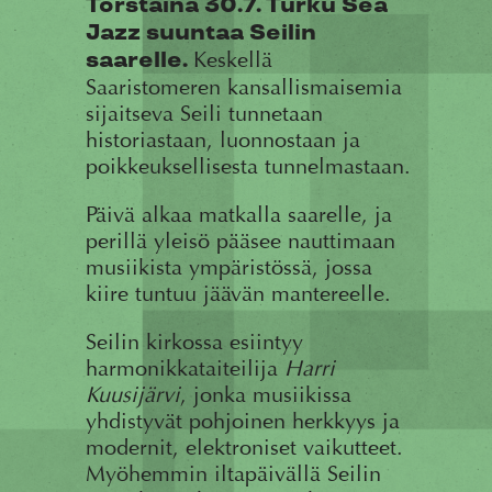
Torstaina 30.7. Turku Sea
Jazz suuntaa Seilin
Keskellä
saarelle.
Saaristomeren kansallismaisemia
sijaitseva Seili tunnetaan
historiastaan, luonnostaan ja
poikkeuksellisesta tunnelmastaan.
Päivä alkaa matkalla saarelle, ja
perillä yleisö pääsee nauttimaan
musiikista ympäristössä, jossa
kiire tuntuu jäävän mantereelle.
Seilin kirkossa esiintyy
harmonikkataiteilija
Harri
Kuusijärvi
, jonka musiikissa
yhdistyvät pohjoinen herkkyys ja
modernit, elektroniset vaikutteet.
Myöhemmin iltapäivällä Seilin