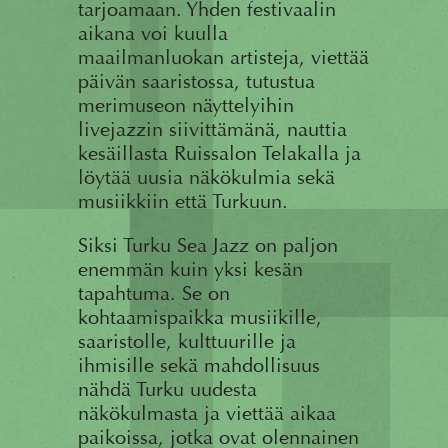
tarjoamaan. Yhden festivaalin
aikana voi kuulla
maailmanluokan artisteja, viettää
päivän saaristossa, tutustua
merimuseon näyttelyihin
livejazzin siivittämänä, nauttia
kesäillasta Ruissalon Telakalla ja
löytää uusia näkökulmia sekä
musiikkiin että Turkuun.
Siksi Turku Sea Jazz on paljon
enemmän kuin yksi kesän
tapahtuma. Se on
kohtaamispaikka musiikille,
saaristolle, kulttuurille ja
ihmisille sekä mahdollisuus
nähdä Turku uudesta
näkökulmasta ja viettää aikaa
paikoissa, jotka ovat olennainen