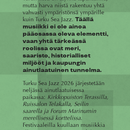
mutta harva niistä rakentuu yhtä
vahvasti ympäristönsä ympärille
kuin Turku Sea Jazz.
Täällä
musiikki ei ole ainoa
pääosassa oleva elementti,
vaan yhtä tärkeässä
roolissa ovat meri,
saaristo, historialliset
miljööt ja kaupungin
ainutlaatuinen tunnelma.
Turku Sea Jazz 2026 järjestetään
neljässä ainutlaatuisessa
paikassa:
Kirkkopuiston Terassilla,
Ruissalon Telakalla, Seilin
saarella ja Forum Marinumin
merellisessä korttelissa
.
Festivaaleilla kuullaan musiikkia