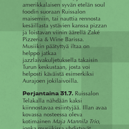
amerikkalaisen syvän etelän soul
foodin suoraan Ruissalon
maisemiin, tai nauttia rennosta
kesäillasta ystävien kanssa pizzan
ja loistavan viinin äärellä Zaké
Pizzeria & Wine Barissa.
Musiikin päätyttyä iltaa on
helppo jatkaa
jazzlaivakuljetuksella takaisin
Turun keskustaan, josta voi
helposti käväistä esimerkiksi
Aurajoen jokilaivoilla.
Ruissalon
Perjantaina 31.7.
Telakalla nähdään kaksi
kiinnostavaa esiintyjää. Illan avaa
kovassa nosteessa oleva
kotimainen
Maja Mannila Trio
,
jonka musiikissa yhdistyvät