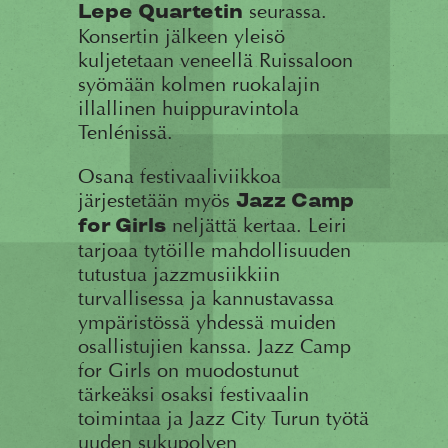
seurassa.
Lepe Quartetin
Konsertin jälkeen yleisö
kuljetetaan veneellä Ruissaloon
syömään kolmen ruokalajin
illallinen huippuravintola
Tenlénissä.
Osana festivaaliviikkoa
järjestetään myös
Jazz Camp
neljättä kertaa. Leiri
for Girls
tarjoaa tytöille mahdollisuuden
tutustua jazzmusiikkiin
turvallisessa ja kannustavassa
ympäristössä yhdessä muiden
osallistujien kanssa. Jazz Camp
for Girls on muodostunut
tärkeäksi osaksi festivaalin
toimintaa ja Jazz City Turun työtä
uuden sukupolven