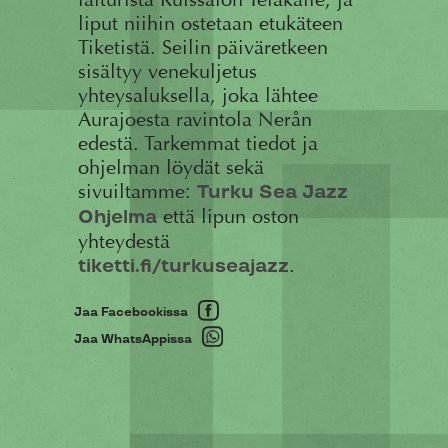
liput niihin ostetaan etukäteen
Tiketistä. Seilin päiväretkeen
sisältyy venekuljetus
yhteysaluksella, joka lähtee
Aurajoesta ravintola Nerån
edestä. Tarkemmat tiedot ja
ohjelman löydät sekä
sivuiltamme:
Turku Sea Jazz
että lipun oston
Ohjelma
yhteydestä
.
tiketti.fi/turkuseajazz
Jaa Facebookissa
Jaa WhatsAppissa