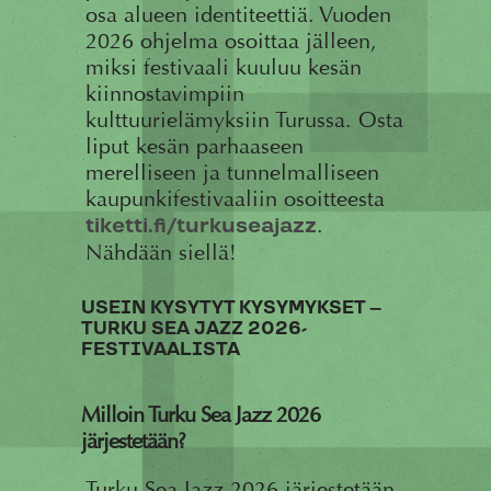
osa alueen identiteettiä. Vuoden
2026 ohjelma osoittaa jälleen,
miksi festivaali kuuluu kesän
kiinnostavimpiin
kulttuurielämyksiin Turussa. Osta
liput kesän parhaaseen
merelliseen ja tunnelmalliseen
kaupunkifestivaaliin osoitteesta
.
tiketti.fi/turkuseajazz
Nähdään siellä!
USEIN KYSYTYT KYSYMYKSET –
TURKU SEA JAZZ 2026-
FESTIVAALISTA
Milloin Turku Sea Jazz 2026
järjestetään?
Turku Sea Jazz 2026 järjestetään