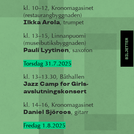
kl. 10–12, Kronomagasinet
(restaurangbyggnaden)
, trumpet
Ilkka Arola
kl. 13–15, Linnanpuomi
BILJETTER
(museibutiksbyggnaden)
, saxofon
Pauli Lyytinen
Torsdag 31.7.2025
kl. 13–13.30, Båthallen
Jazz Camp for Girls-
avslutningskonsert
kl. 14–16, Kronomagasinet
, gitarr
Daniel Sjöroos
Fredag 1.8.2025