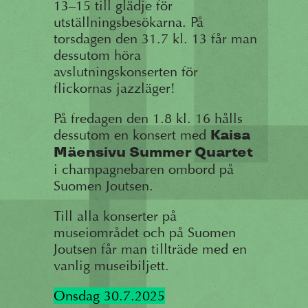
13–15 till glädje för
utställningsbesökarna. På
torsdagen den 31.7 kl. 13 får man
dessutom höra
avslutningskonserten för
flickornas jazzläger!
På fredagen den 1.8 kl. 16 hålls
dessutom en konsert med
Kaisa
Mäensivu Summer Quartet
i champagnebaren ombord på
Suomen Joutsen.
Till alla konserter på
museiområdet och på Suomen
Joutsen får man tillträde med en
vanlig museibiljett.
Onsdag 30.7.2025