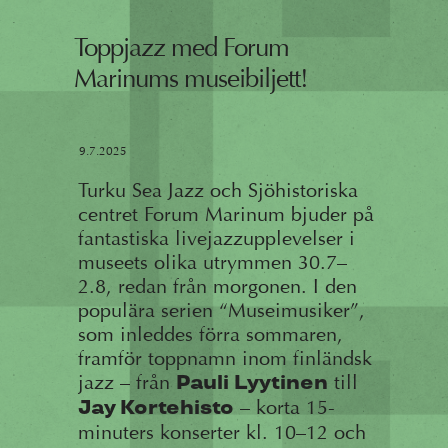
Toppjazz med Forum
Marinums museibiljett!
9.7.2025
Turku Sea Jazz och Sjöhistoriska
centret Forum Marinum bjuder på
fantastiska livejazzupplevelser i
museets olika utrymmen 30.7–
2.8, redan från morgonen. I den
populära serien “Museimusiker”,
som inleddes förra sommaren,
framför toppnamn inom finländsk
jazz – från
till
Pauli Lyytinen
– korta 15-
Jay Kortehisto
minuters konserter kl. 10–12 och