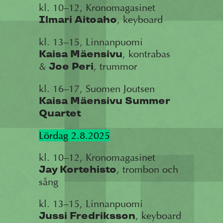
kl. 10–12, Kronomagasinet
, keyboard
Ilmari Aitoaho
kl. 13–15, Linnanpuomi
, kontrabas
Kaisa Mäensivu
&
, trummor
Joe Peri
kl. 16–17, Suomen Joutsen
Kaisa Mäensivu Summer
Quartet
Lördag 2.8.2025
kl. 10–12, Kronomagasinet
, trombon och
Jay Kortehisto
sång
kl. 13–15, Linnanpuomi
, keyboard
Jussi Fredriksson