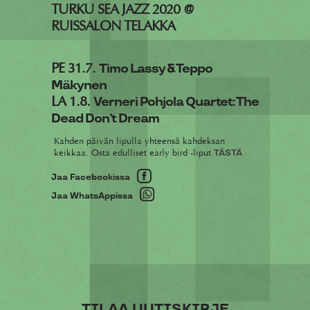
TURKU SEA JAZZ 2020 @
RUISSALON TELAKKA
PE 31.7.
Timo Lassy & Teppo
Mäkynen
LA 1.8.
Verneri Pohjola Quartet: The
Dead Don’t Dream
Kahden päivän lipulla yhteensä kahdeksan
keikkaa. Osta edulliset early bird -liput
TÄSTÄ
Jaa Facebookissa
Jaa WhatsAppissa
TILAA UUTISKIRJE