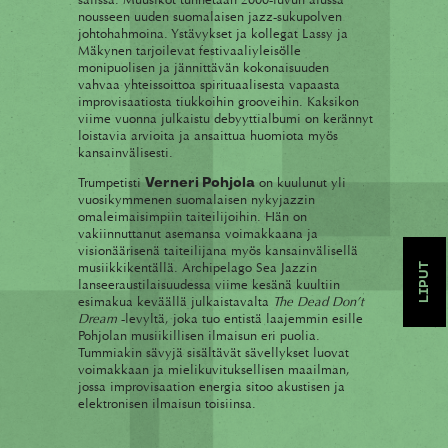
nousseen uuden suomalaisen jazz-sukupolven
johtohahmoina. Ystävykset ja kollegat Lassy ja
Mäkynen tarjoilevat festivaaliyleisölle
monipuolisen ja jännittävän kokonaisuuden
vahvaa yhteissoittoa spirituaalisesta vapaasta
improvisaatiosta tiukkoihin grooveihin. Kaksikon
viime vuonna julkaistu debyyttialbumi on kerännyt
loistavia arvioita ja ansaittua huomiota myös
kansainvälisesti.
Trumpetisti
on kuulunut yli
Verneri Pohjola
vuosikymmenen suomalaisen nykyjazzin
omaleimaisimpiin taiteilijoihin. Hän on
vakiinnuttanut asemansa voimakkaana ja
visionäärisenä taiteilijana myös kansainvälisellä
musiikkikentällä. Archipelago Sea Jazzin
LIPUT
lanseeraustilaisuudessa viime kesänä kuultiin
esimakua keväällä julkaistavalta
The Dead Don’t
Dream
-levyltä, joka tuo entistä laajemmin esille
Pohjolan musiikillisen ilmaisun eri puolia.
Tummiakin sävyjä sisältävät sävellykset luovat
voimakkaan ja mielikuvituksellisen maailman,
jossa improvisaation energia sitoo akustisen ja
elektronisen ilmaisun toisiinsa.