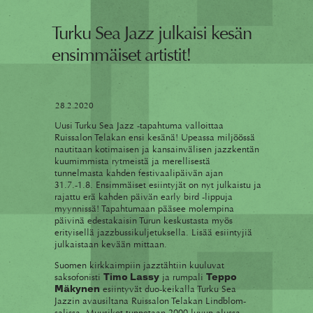
Turku Sea Jazz julkaisi kesän
ensimmäiset artistit!
28.2.2020
Uusi Turku Sea Jazz -tapahtuma valloittaa
Ruissalon Telakan ensi kesänä! Upeassa miljöössä
nautitaan kotimaisen ja kansainvälisen jazzkentän
kuumimmista rytmeistä ja merellisestä
tunnelmasta kahden festivaalipäivän ajan
31.7.-1.8. Ensimmäiset esiintyjät on nyt julkaistu ja
rajattu erä kahden päivän early bird -lippuja
myynnissä! Tapahtumaan pääsee molempina
päivinä edestakaisin Turun keskustasta myös
erityisellä jazzbussikuljetuksella. Lisää esiintyjiä
julkaistaan kevään mittaan.
Suomen kirkkaimpiin jazztähtiin kuuluvat
saksofonisti
ja rumpali
Timo Lassy
Teppo
esiintyvät duo-keikalla Turku Sea
Mäkynen
Jazzin avausiltana Ruissalon Telakan Lindblom-
salissa. Muusikot tunnetaan 2000-luvun alussa